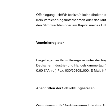
Offenlegung: Ich/Wir besitze/n keine direkte
Kein Versicherungsunternehmen oder das Mutt
den Stimmrechten oder am Kapital meines Un
Ba
Vermittlerregister
„Am Ende des Tages kommt
Rüc
es auf das Ergebnis an!“
Ref
Eingetragen im Vermittlerregister unter der 
Deutscher Industrie- und Handelskammertag (DI
Rü
0,60 €/ Anruf) Fax: 030/203081000, E-Mail: info
Tar
Kom
Anschriften der Schlichtungsstellen
Imm
Ombudsmann für Versicherungen Leipziger S