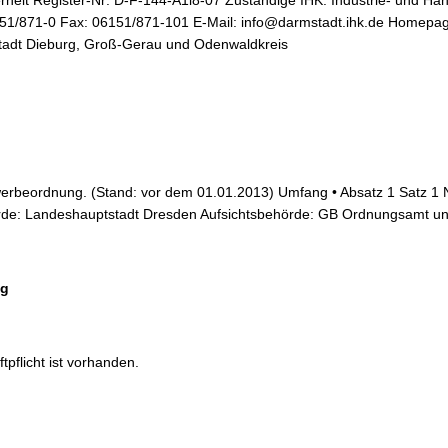
heit Register-Nr: D-F-144-A1l8-07 Zuständige IHK: Industrie- und 
51/871-0 Fax: 06151/871-101 E-Mail: info@darmstadt.ihk.de Homepage
tadt Dieburg, Groß-Gerau und Odenwaldkreis
erbeordnung. (Stand: vor dem 01.01.2013) Umfang • Absatz 1 Satz 1 
rde: Landeshauptstadt Dresden Aufsichtsbehörde: GB Ordnungsamt un
ng
flicht ist vorhanden.