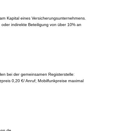
r am Kapital eines Versicherungsunternehmens.
oder indirekte Beteiligung von über 10% an
Versicherungen
Krankheits-Schutzbrief
Tarifverhandlungen
den bei der gemeinsamen Registerstelle:
Rechnungs-Check
preis 0,20 €/ Anruf; Mobilfunkpreise maximal
Kontakt
Impressum
Erstinformation
Datenschutz
ann.de