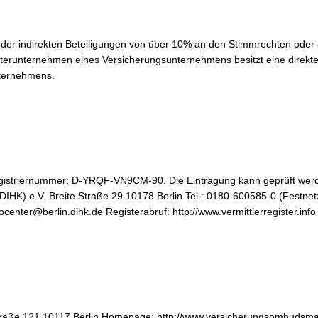
n oder indirekten Beteiligungen von über 10% an den Stimmrechten ode
erunternehmen eines Versicherungsunternehmens besitzt eine direkte 
ternehmens.
nken
Immobilien
klagenkontolagenkonto
Immobilienangebote
Immobilienverwaltung
erenzen
Registriernummer: D-YRQF-VN9CM-90. Die Eintragung kann geprüft wer
Immobilienbewirtschaftung
HK) e.V. Breite Straße 29 10178 Berlin Tel.: 0180-600585-0 (Festnetz
Immobilien: Tipps und Fehler
cklagenkonto
center@berlin.dihk.de Registerabruf: http://www.vermittlerregister.info
Was ist meine Immobilie wert?
ifverhandlung
plettbetreuung
Kooperation
obilien
Selbstständig aber nicht allein
traße 121 10117 Berlin Homepage: http://www.versicherungsombudsm